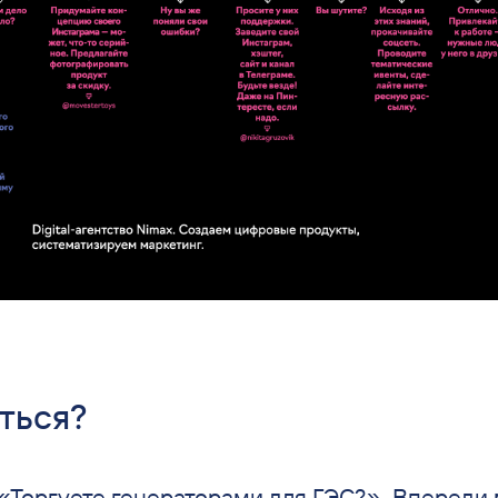
ться?
«Торгуете генераторами для ГЭС?». Впереди 