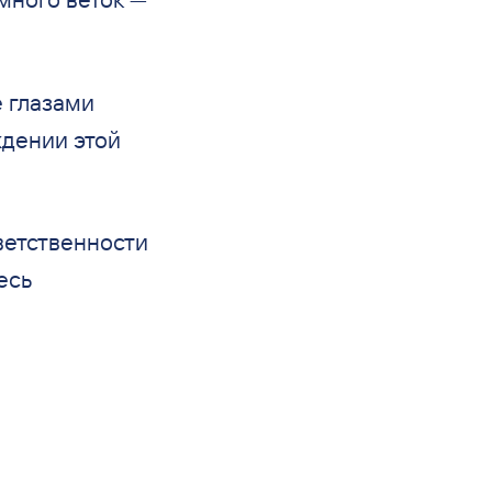
е глазами
ждении этой
ветственности
есь