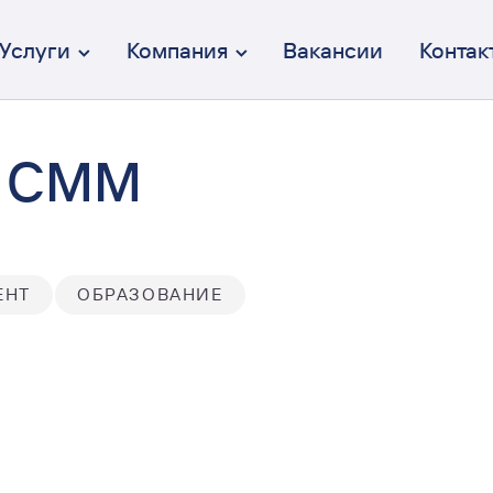
Услуги
Компания
Вакансии
Контак
н СММ
Брендинг
От идеи до коммуникации
Дизайн интерфейсов (UX/UI)
ЕНТ
ОБРАЗОВАНИЕ
Осмысленный и эстетичный
Веб-разработка
Полный цикл разработки
Перформанс-маркетинг
Вдумчивый и эффективный
Коммуникация
От СММ до креативных кампаний