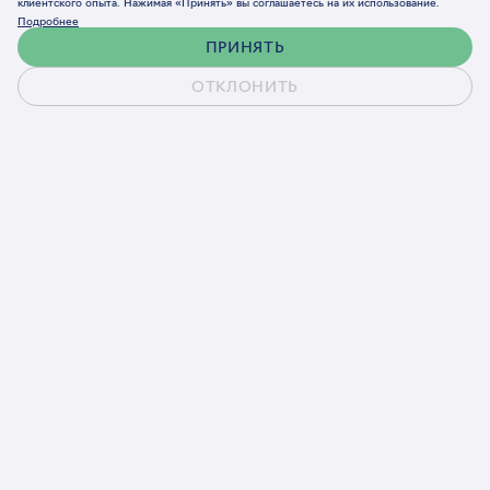
клиентского опыта. Нажимая «Принять» вы соглашаетесь на их использование.
Подробнее
ПРИНЯТЬ
ОТКЛОНИТЬ
Наши проекты
БРЕНДИНГ
САЙТЫ И СЕРВИСЫ
РЕКЛАМА, SEO
КОММУНИКАЦИИ
Кейс
ЭКОС Групп: книга как сердце
юбилейного спецпроекта